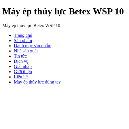
Máy ép thủy lực Betex WSP 10
Máy ép thủy lực Betex WSP 10
Trang chủ
Sản phẩm
Danh mục sản phẩm
Nhà sản xuất
Tin tức
Dịch vụ
Giải pháp
Giới thiệu
Liên hệ
Máy ép thủy lực dùng tay