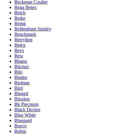
Beckman Coulter
Bega Betex
Beich
Beike
Being
Bellingham Stanley
Benchmark
Berrylion
Betex
Bevs
Bew
Bhanu
Bhcnav
Bilo
Binder
Biobase
Bird
Biuged
Bixolon
Bk Precision
Black Decker
Blue White
Bluepard
Boeco
Bohm