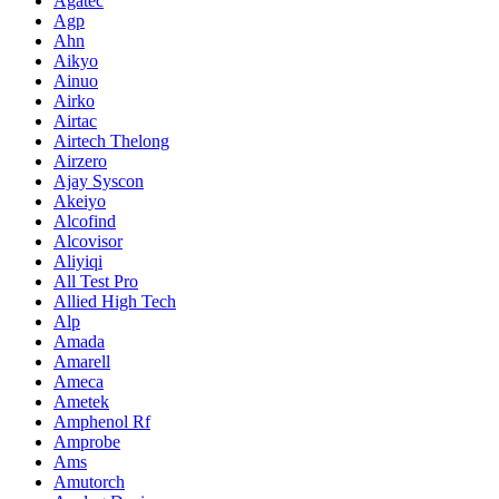
Agatec
Agp
Ahn
Aikyo
Ainuo
Airko
Airtac
Airtech Thelong
Airzero
Ajay Syscon
Akeiyo
Alcofind
Alcovisor
Aliyiqi
All Test Pro
Allied High Tech
Alp
Amada
Amarell
Ameca
Ametek
Amphenol Rf
Amprobe
Ams
Amutorch