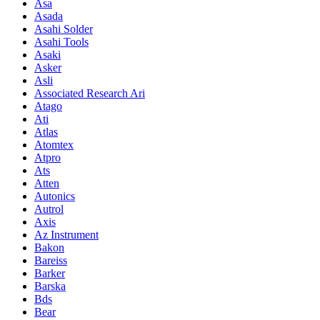
Asa
Asada
Asahi Solder
Asahi Tools
Asaki
Asker
Asli
Associated Research Ari
Atago
Ati
Atlas
Atomtex
Atpro
Ats
Atten
Autonics
Autrol
Axis
Az Instrument
Bakon
Bareiss
Barker
Barska
Bds
Bear