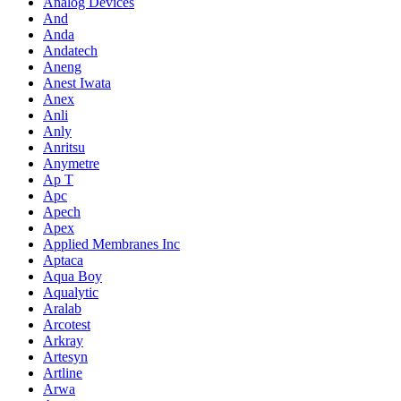
Analog Devices
And
Anda
Andatech
Aneng
Anest Iwata
Anex
Anli
Anly
Anritsu
Anymetre
Ap T
Apc
Apech
Apex
Applied Membranes Inc
Aptaca
Aqua Boy
Aqualytic
Aralab
Arcotest
Arkray
Artesyn
Artline
Arwa