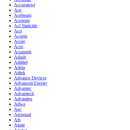
Accuratewt
Ace
Acebeam
Acepom
Acl Staticide
Aco
Acoem
Acore
Acro
Acuangle
Adash
Additel
Adela
Adtek
Advance Devices
Advanced Energy
Advantec
Advantech
Advindeq
Adwa
Aec
Aeroqual
Afs
Agate