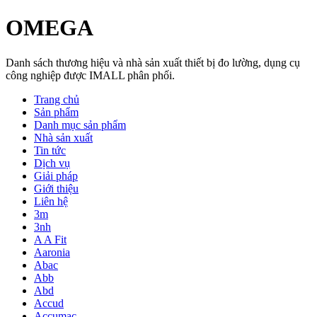
OMEGA
Danh sách thương hiệu và nhà sản xuất thiết bị đo lường, dụng cụ
công nghiệp được IMALL phân phối.
Trang chủ
Sản phẩm
Danh mục sản phẩm
Nhà sản xuất
Tin tức
Dịch vụ
Giải pháp
Giới thiệu
Liên hệ
3m
3nh
A A Fit
Aaronia
Abac
Abb
Abd
Accud
Accumac