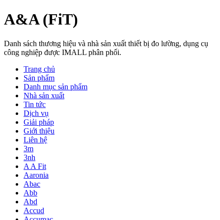
A&A (FiT)
Danh sách thương hiệu và nhà sản xuất thiết bị đo lường, dụng cụ
công nghiệp được IMALL phân phối.
Trang chủ
Sản phẩm
Danh mục sản phẩm
Nhà sản xuất
Tin tức
Dịch vụ
Giải pháp
Giới thiệu
Liên hệ
3m
3nh
A A Fit
Aaronia
Abac
Abb
Abd
Accud
Accumac