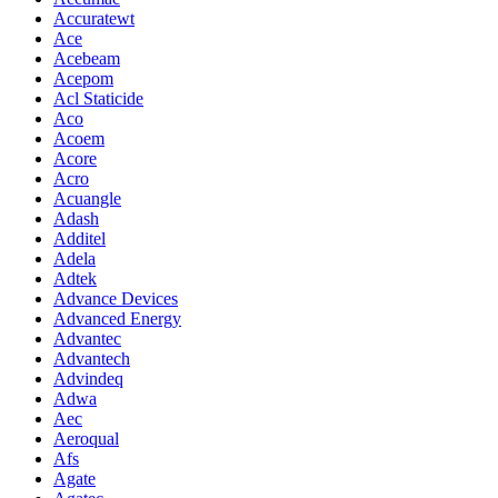
Accuratewt
Ace
Acebeam
Acepom
Acl Staticide
Aco
Acoem
Acore
Acro
Acuangle
Adash
Additel
Adela
Adtek
Advance Devices
Advanced Energy
Advantec
Advantech
Advindeq
Adwa
Aec
Aeroqual
Afs
Agate