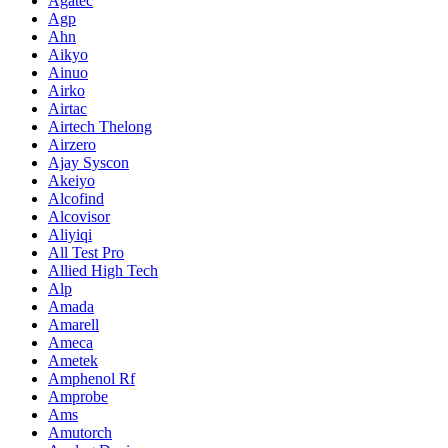
Agatec
Agp
Ahn
Aikyo
Ainuo
Airko
Airtac
Airtech Thelong
Airzero
Ajay Syscon
Akeiyo
Alcofind
Alcovisor
Aliyiqi
All Test Pro
Allied High Tech
Alp
Amada
Amarell
Ameca
Ametek
Amphenol Rf
Amprobe
Ams
Amutorch