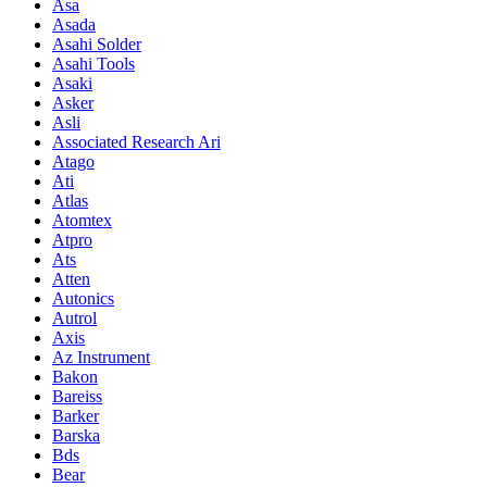
Asa
Asada
Asahi Solder
Asahi Tools
Asaki
Asker
Asli
Associated Research Ari
Atago
Ati
Atlas
Atomtex
Atpro
Ats
Atten
Autonics
Autrol
Axis
Az Instrument
Bakon
Bareiss
Barker
Barska
Bds
Bear