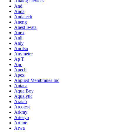
Analog Devices
And
Anda
Andatech
Aneng
Anest Iwata
Anex
Anli
Anly
Anritsu
Anymetre
Ap T
Apc
Apech
Apex
Applied Membranes Inc
Aptaca
Aqua Boy
Aqualytic
Aralab
Arcotest
Arkray
Artesyn
Artline
Arwa