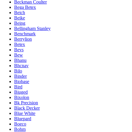
Beckman Coulter
Bega Betex
Beich
Beike
Being
Bellingham Stanley
Benchmark
Berrylion
Betex
Bevs
Bew
Bhanu
Bhcnav
Bilo
Binder
Biobase
Bird
Biuged
Bixolon
Bk Precision
Black Decker
Blue White
Bluepard
Boeco
Bohm