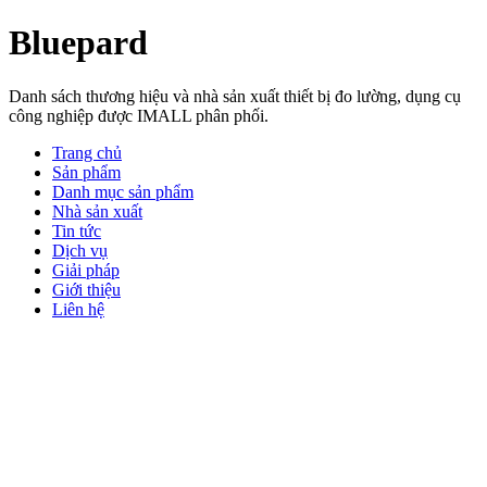
Bluepard
Danh sách thương hiệu và nhà sản xuất thiết bị đo lường, dụng cụ
công nghiệp được IMALL phân phối.
Trang chủ
Sản phẩm
Danh mục sản phẩm
Nhà sản xuất
Tin tức
Dịch vụ
Giải pháp
Giới thiệu
Liên hệ