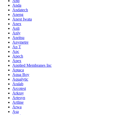
And
Anda
Andatech
Aneng
Anest Iwata
Anex
Anli
Anly
Anritsu
Anymetre
Ap T
Apc
Apech
Apex
Applied Membranes Inc
Aptaca
Aqua Boy
Aqualytic
Aralab
Arcotest
Arkray
Artesyn
Artline
Arwa
Asa