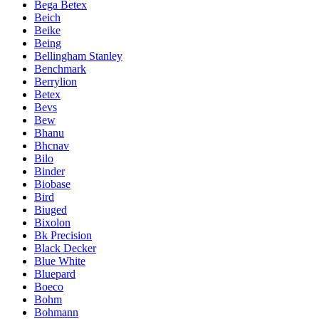
Bega Betex
Beich
Beike
Being
Bellingham Stanley
Benchmark
Berrylion
Betex
Bevs
Bew
Bhanu
Bhcnav
Bilo
Binder
Biobase
Bird
Biuged
Bixolon
Bk Precision
Black Decker
Blue White
Bluepard
Boeco
Bohm
Bohmann