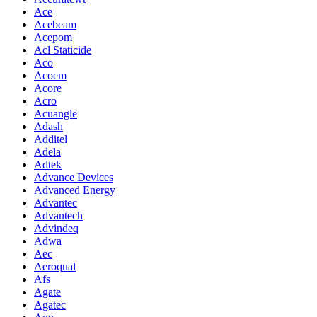
Ace
Acebeam
Acepom
Acl Staticide
Aco
Acoem
Acore
Acro
Acuangle
Adash
Additel
Adela
Adtek
Advance Devices
Advanced Energy
Advantec
Advantech
Advindeq
Adwa
Aec
Aeroqual
Afs
Agate
Agatec