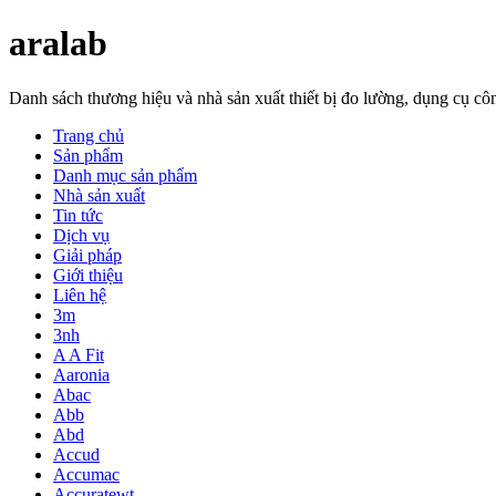
aralab
Danh sách thương hiệu và nhà sản xuất thiết bị đo lường, dụng cụ 
Trang chủ
Sản phẩm
Danh mục sản phẩm
Nhà sản xuất
Tin tức
Dịch vụ
Giải pháp
Giới thiệu
Liên hệ
3m
3nh
A A Fit
Aaronia
Abac
Abb
Abd
Accud
Accumac
Accuratewt