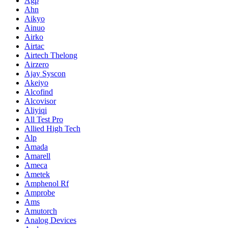
Agp
Ahn
Aikyo
Ainuo
Airko
Airtac
Airtech Thelong
Airzero
Ajay Syscon
Akeiyo
Alcofind
Alcovisor
Aliyiqi
All Test Pro
Allied High Tech
Alp
Amada
Amarell
Ameca
Ametek
Amphenol Rf
Amprobe
Ams
Amutorch
Analog Devices