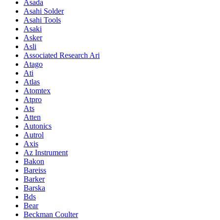
Asada
Asahi Solder
Asahi Tools
Asaki
Asker
Asli
Associated Research Ari
Atago
Ati
Atlas
Atomtex
Atpro
Ats
Atten
Autonics
Autrol
Axis
Az Instrument
Bakon
Bareiss
Barker
Barska
Bds
Bear
Beckman Coulter