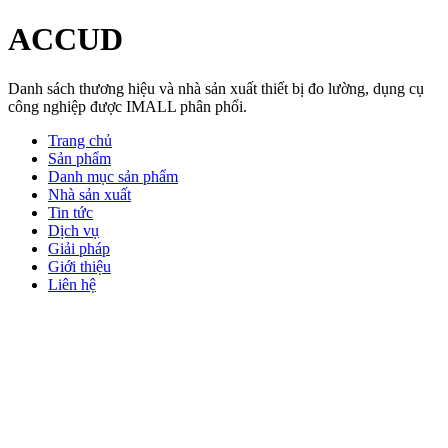
ACCUD
Danh sách thương hiệu và nhà sản xuất thiết bị đo lường, dụng cụ
công nghiệp được IMALL phân phối.
Trang chủ
Sản phẩm
Danh mục sản phẩm
Nhà sản xuất
Tin tức
Dịch vụ
Giải pháp
Giới thiệu
Liên hệ