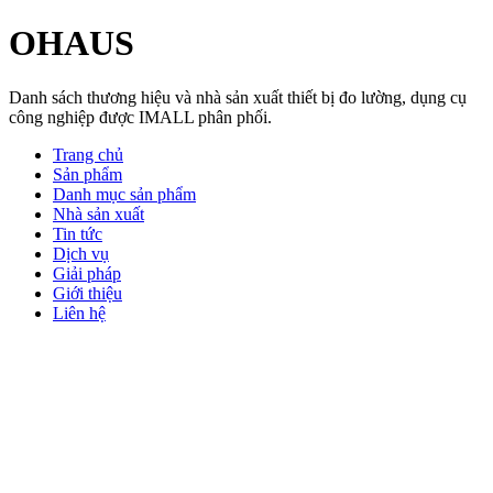
OHAUS
Danh sách thương hiệu và nhà sản xuất thiết bị đo lường, dụng cụ
công nghiệp được IMALL phân phối.
Trang chủ
Sản phẩm
Danh mục sản phẩm
Nhà sản xuất
Tin tức
Dịch vụ
Giải pháp
Giới thiệu
Liên hệ