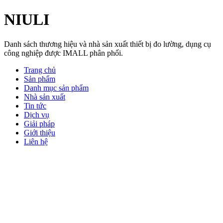
NIULI
Danh sách thương hiệu và nhà sản xuất thiết bị đo lường, dụng cụ
công nghiệp được IMALL phân phối.
Trang chủ
Sản phẩm
Danh mục sản phẩm
Nhà sản xuất
Tin tức
Dịch vụ
Giải pháp
Giới thiệu
Liên hệ