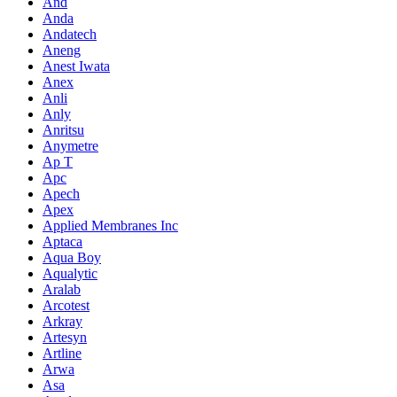
And
Anda
Andatech
Aneng
Anest Iwata
Anex
Anli
Anly
Anritsu
Anymetre
Ap T
Apc
Apech
Apex
Applied Membranes Inc
Aptaca
Aqua Boy
Aqualytic
Aralab
Arcotest
Arkray
Artesyn
Artline
Arwa
Asa