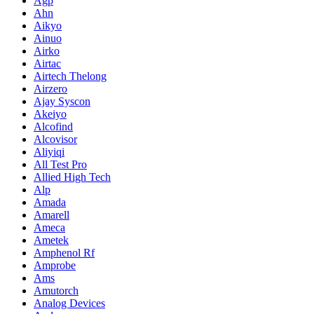
Agp
Ahn
Aikyo
Ainuo
Airko
Airtac
Airtech Thelong
Airzero
Ajay Syscon
Akeiyo
Alcofind
Alcovisor
Aliyiqi
All Test Pro
Allied High Tech
Alp
Amada
Amarell
Ameca
Ametek
Amphenol Rf
Amprobe
Ams
Amutorch
Analog Devices