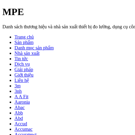
MPE
Danh sách thương hiệu và nhà sản xuất thiết bị đo lường, dụng cụ 
Trang chủ
Sản phẩm
Danh mục sản phẩm
Nhà sản xuất
Tin tức
Dịch vụ
Giải pháp
Giới thiệu
Liên hệ
3m
3nh
A A Fit
Aaronia
Abac
Abb
Abd
Accud
Accumac
Accuratewt