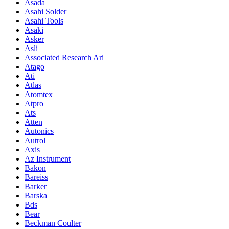
Asada
Asahi Solder
Asahi Tools
Asaki
Asker
Asli
Associated Research Ari
Atago
Ati
Atlas
Atomtex
Atpro
Ats
Atten
Autonics
Autrol
Axis
Az Instrument
Bakon
Bareiss
Barker
Barska
Bds
Bear
Beckman Coulter