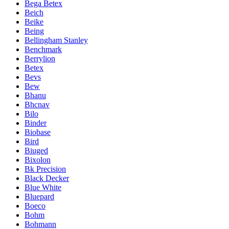
Bega Betex
Beich
Beike
Being
Bellingham Stanley
Benchmark
Berrylion
Betex
Bevs
Bew
Bhanu
Bhcnav
Bilo
Binder
Biobase
Bird
Biuged
Bixolon
Bk Precision
Black Decker
Blue White
Bluepard
Boeco
Bohm
Bohmann