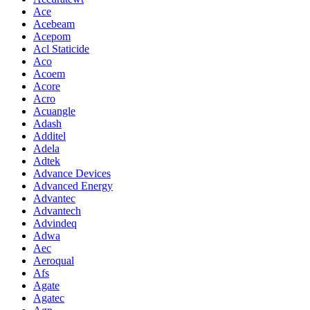
Ace
Acebeam
Acepom
Acl Staticide
Aco
Acoem
Acore
Acro
Acuangle
Adash
Additel
Adela
Adtek
Advance Devices
Advanced Energy
Advantec
Advantech
Advindeq
Adwa
Aec
Aeroqual
Afs
Agate
Agatec