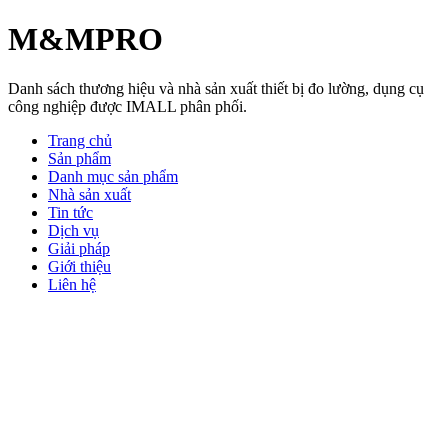
M&MPRO
Danh sách thương hiệu và nhà sản xuất thiết bị đo lường, dụng cụ
công nghiệp được IMALL phân phối.
Trang chủ
Sản phẩm
Danh mục sản phẩm
Nhà sản xuất
Tin tức
Dịch vụ
Giải pháp
Giới thiệu
Liên hệ