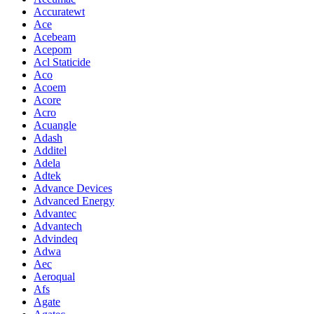
Accuratewt
Ace
Acebeam
Acepom
Acl Staticide
Aco
Acoem
Acore
Acro
Acuangle
Adash
Additel
Adela
Adtek
Advance Devices
Advanced Energy
Advantec
Advantech
Advindeq
Adwa
Aec
Aeroqual
Afs
Agate