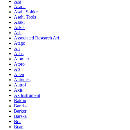
Asa
Asada
Asahi Solder
Asahi Tools
Asaki
Asker
Asli
Associated Research Ari
Atago
Ati
Atlas
Atomtex
Atpro
Ats
Atten
Autonics
Autrol
Axis
Az Instrument
Bakon
Bareiss
Barker
Barska
Bds
Bear