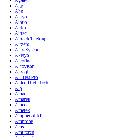
Agatec
Agp
Ahn
Aikyo
Ainuo
Airko
Airtac
Airtech Thelong
Airzero
Ajay Syscon
Akeiyo
Alcofind
Alcovisor
Aliyiqi
All Test Pro
Allied High Tech
Alp
Amada
Amarell
Ameca
Ametek
Amphenol Rf
Amprobe
Ams
Amutorch