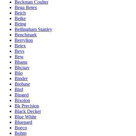
Beckman Coulter
Bega Betex
Beich
Beike
Being
Bellingham Stanley
Benchmark
Berrylion
Betex
Bevs
Bew
Bhanu
Bhcnav
Bilo
Binder
Biobase
Bird
Biuged
Bixolon
Bk Precision
Black Decker
Blue White
Bluepard
Boeco
Bohm