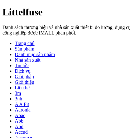
Littelfuse
Danh sách thương hiệu và nhà sản xuất thiết bị đo lường, dụng cụ
công nghiệp được IMALL phân phối.
Trang chủ
Sản phẩm
Danh mục sản phẩm
Nhà sản xuất
Tin tức
Dịch vụ
Giải pháp
Giới thiệu
Liên hệ
3m
3nh
A A Fit
Aaronia
Abac
Abb
Abd
Accud
Accumac