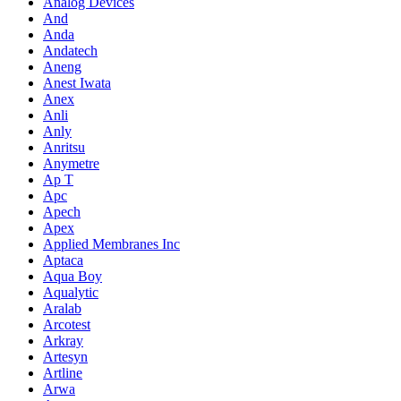
Analog Devices
And
Anda
Andatech
Aneng
Anest Iwata
Anex
Anli
Anly
Anritsu
Anymetre
Ap T
Apc
Apech
Apex
Applied Membranes Inc
Aptaca
Aqua Boy
Aqualytic
Aralab
Arcotest
Arkray
Artesyn
Artline
Arwa