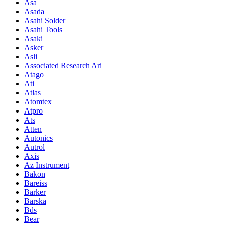
Asa
Asada
Asahi Solder
Asahi Tools
Asaki
Asker
Asli
Associated Research Ari
Atago
Ati
Atlas
Atomtex
Atpro
Ats
Atten
Autonics
Autrol
Axis
Az Instrument
Bakon
Bareiss
Barker
Barska
Bds
Bear