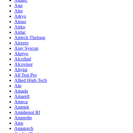
Agatec
Agp
Ahn
Aikyo
Ainuo
Airko
Airtac
Airtech Thelong
Airzero
Ajay Syscon
Akeiyo
Alcofind
Alcovisor
Aliyiqi
All Test Pro
Allied High Tech
Alp
Amada
Amarell
Ameca
Ametek
Amphenol Rf
Amprobe
Ams
Amutorch