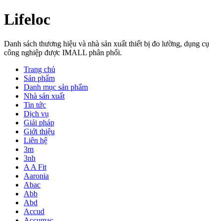
Lifeloc
Danh sách thương hiệu và nhà sản xuất thiết bị đo lường, dụng cụ
công nghiệp được IMALL phân phối.
Trang chủ
Sản phẩm
Danh mục sản phẩm
Nhà sản xuất
Tin tức
Dịch vụ
Giải pháp
Giới thiệu
Liên hệ
3m
3nh
A A Fit
Aaronia
Abac
Abb
Abd
Accud
Accumac