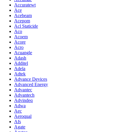
Accuratewt
Ace
Acebeam
Acepom
Acl Staticide
Aco
Acoem
Acore
Acro
Acuangle
Adash
Additel
Adela
Adtek
Advance Devices
Advanced Energy
Advantec
Advantech
Advindeq
Adwa
Aec
Aeroqual
Afs
Agate