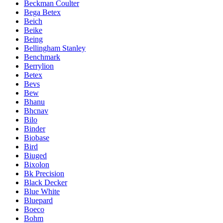
Beckman Coulter
Bega Betex
Beich
Beike
Being
Bellingham Stanley
Benchmark
Berrylion
Betex
Bevs
Bew
Bhanu
Bhcnav
Bilo
Binder
Biobase
Bird
Biuged
Bixolon
Bk Precision
Black Decker
Blue White
Bluepard
Boeco
Bohm