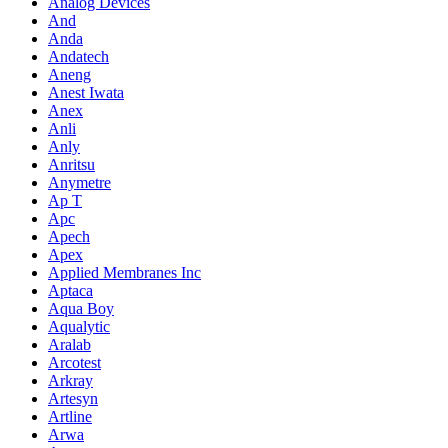
Analog Devices
And
Anda
Andatech
Aneng
Anest Iwata
Anex
Anli
Anly
Anritsu
Anymetre
Ap T
Apc
Apech
Apex
Applied Membranes Inc
Aptaca
Aqua Boy
Aqualytic
Aralab
Arcotest
Arkray
Artesyn
Artline
Arwa