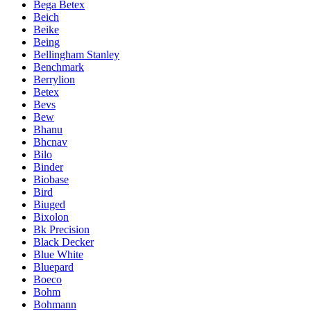
Bega Betex
Beich
Beike
Being
Bellingham Stanley
Benchmark
Berrylion
Betex
Bevs
Bew
Bhanu
Bhcnav
Bilo
Binder
Biobase
Bird
Biuged
Bixolon
Bk Precision
Black Decker
Blue White
Bluepard
Boeco
Bohm
Bohmann