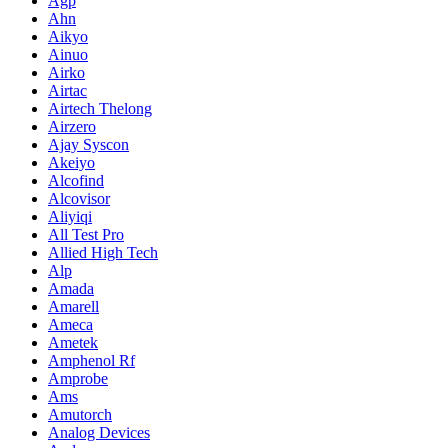
Agp
Ahn
Aikyo
Ainuo
Airko
Airtac
Airtech Thelong
Airzero
Ajay Syscon
Akeiyo
Alcofind
Alcovisor
Aliyiqi
All Test Pro
Allied High Tech
Alp
Amada
Amarell
Ameca
Ametek
Amphenol Rf
Amprobe
Ams
Amutorch
Analog Devices