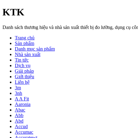
KTK
Danh sách thương hiệu và nhà sản xuất thiết bị đo lường, dụng cụ 
Trang chủ
Sản phẩm
Danh mục sản phẩm
Nhà sản xuất
Tin tức
Dịch vụ
Giải pháp
Giới thiệu
Liên hệ
3m
3nh
A A Fit
Aaronia
Abac
Abb
Abd
Accud
Accumac
Accuratewt