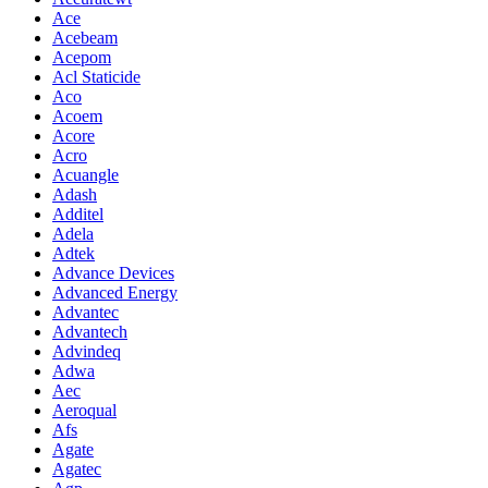
Ace
Acebeam
Acepom
Acl Staticide
Aco
Acoem
Acore
Acro
Acuangle
Adash
Additel
Adela
Adtek
Advance Devices
Advanced Energy
Advantec
Advantech
Advindeq
Adwa
Aec
Aeroqual
Afs
Agate
Agatec