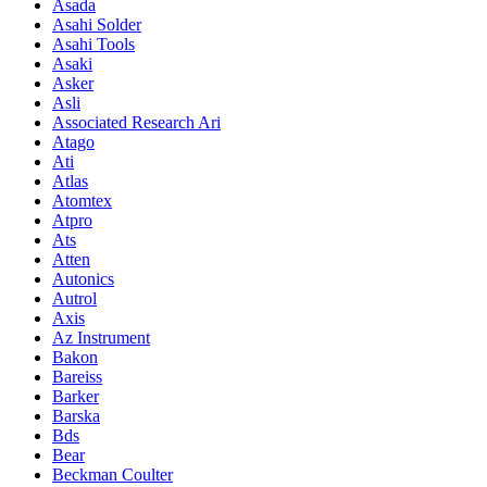
Asada
Asahi Solder
Asahi Tools
Asaki
Asker
Asli
Associated Research Ari
Atago
Ati
Atlas
Atomtex
Atpro
Ats
Atten
Autonics
Autrol
Axis
Az Instrument
Bakon
Bareiss
Barker
Barska
Bds
Bear
Beckman Coulter