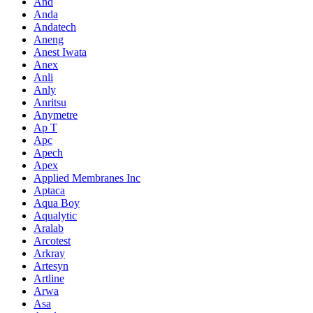
And
Anda
Andatech
Aneng
Anest Iwata
Anex
Anli
Anly
Anritsu
Anymetre
Ap T
Apc
Apech
Apex
Applied Membranes Inc
Aptaca
Aqua Boy
Aqualytic
Aralab
Arcotest
Arkray
Artesyn
Artline
Arwa
Asa