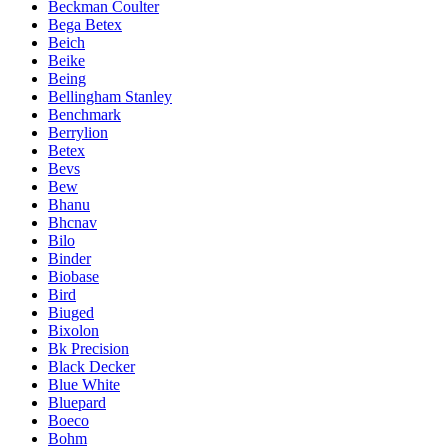
Beckman Coulter
Bega Betex
Beich
Beike
Being
Bellingham Stanley
Benchmark
Berrylion
Betex
Bevs
Bew
Bhanu
Bhcnav
Bilo
Binder
Biobase
Bird
Biuged
Bixolon
Bk Precision
Black Decker
Blue White
Bluepard
Boeco
Bohm