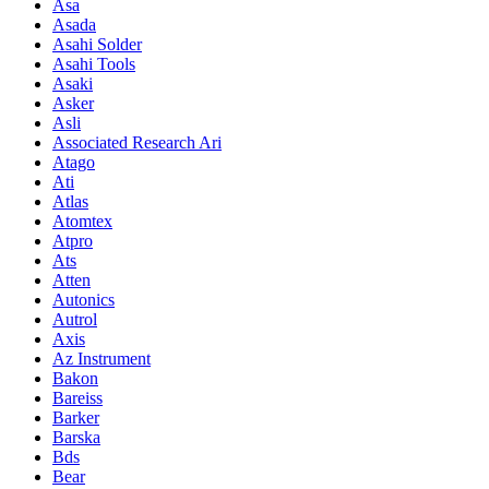
Asa
Asada
Asahi Solder
Asahi Tools
Asaki
Asker
Asli
Associated Research Ari
Atago
Ati
Atlas
Atomtex
Atpro
Ats
Atten
Autonics
Autrol
Axis
Az Instrument
Bakon
Bareiss
Barker
Barska
Bds
Bear