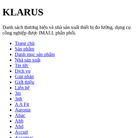
KLARUS
Danh sách thương hiệu và nhà sản xuất thiết bị đo lường, dụng cụ
công nghiệp được IMALL phân phối.
Trang chủ
Sản phẩm
Danh mục sản phẩm
Nhà sản xuất
Tin tức
Dịch vụ
Giải pháp
Giới thiệu
Liên hệ
3m
3nh
A A Fit
Aaronia
Abac
Abb
Abd
Accud
Accumac