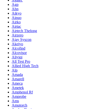
Agatec
Agp
Ahn
Aikyo
Ainuo
Airko
Airtac
Airtech Thelong
Airzero
Ajay Syscon
Akeiyo
Alcofind
Alcovisor
Aliyiqi
All Test Pro
Allied High Tech
Alp
Amada
Amarell
Ameca
Ametek
Amphenol Rf
Amprobe
Ams
Amutorch