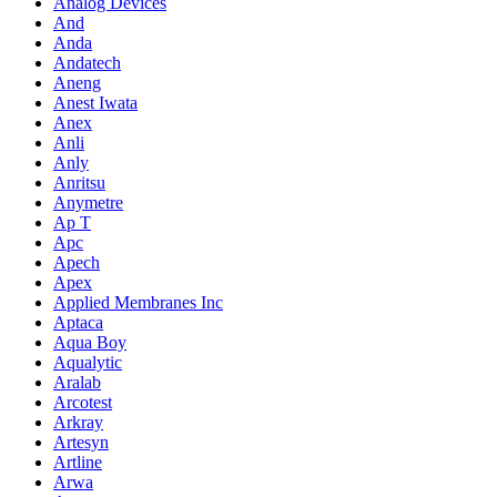
Analog Devices
And
Anda
Andatech
Aneng
Anest Iwata
Anex
Anli
Anly
Anritsu
Anymetre
Ap T
Apc
Apech
Apex
Applied Membranes Inc
Aptaca
Aqua Boy
Aqualytic
Aralab
Arcotest
Arkray
Artesyn
Artline
Arwa