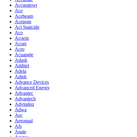
Accuratewt
Ace
Acebeam
Acepom
Acl Staticide
Aco
Acoem
Acore
Acro
Acuangle
Adash
Additel
Adela
Adtek
Advance Devices
Advanced Energy
Advantec
Advantech
Advindeq
Adwa
Aec
Aeroqual
Afs
Agate