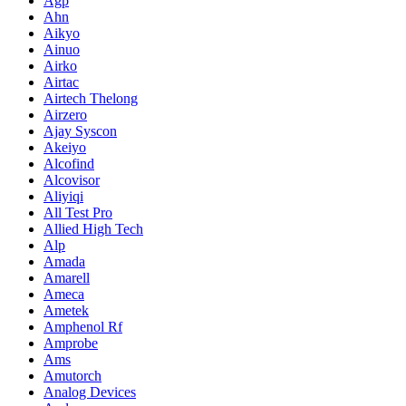
Agp
Ahn
Aikyo
Ainuo
Airko
Airtac
Airtech Thelong
Airzero
Ajay Syscon
Akeiyo
Alcofind
Alcovisor
Aliyiqi
All Test Pro
Allied High Tech
Alp
Amada
Amarell
Ameca
Ametek
Amphenol Rf
Amprobe
Ams
Amutorch
Analog Devices