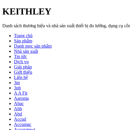
KEITHLEY
Danh sách thương hiệu và nhà sản xuất thiết bị đo lường, dụng cụ 
Trang chủ
Sản phẩm
Danh mục sản phẩm
Nhà sản xuất
Tin tức
Dịch vụ
Giải pháp
Giới thiệu
Liên hệ
3m
3nh
A A Fit
Aaronia
Abac
Abb
Abd
Accud
Accumac
Accuratewt