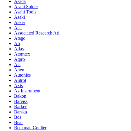
Asada
Asahi Solder
Asahi Tools
Asaki
Asker
Asli
Associated Research Ari
Atago
Ati
Atlas
Atomtex
Atpro
Ats
Atten
Autonics
Autrol
Axis
Az Instrument
Bakon
Bareiss
Barker
Barska
Bds
Bear
Beckman Coulter