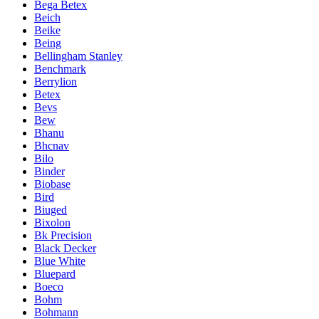
Bega Betex
Beich
Beike
Being
Bellingham Stanley
Benchmark
Berrylion
Betex
Bevs
Bew
Bhanu
Bhcnav
Bilo
Binder
Biobase
Bird
Biuged
Bixolon
Bk Precision
Black Decker
Blue White
Bluepard
Boeco
Bohm
Bohmann