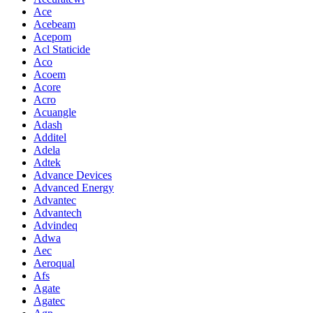
Ace
Acebeam
Acepom
Acl Staticide
Aco
Acoem
Acore
Acro
Acuangle
Adash
Additel
Adela
Adtek
Advance Devices
Advanced Energy
Advantec
Advantech
Advindeq
Adwa
Aec
Aeroqual
Afs
Agate
Agatec