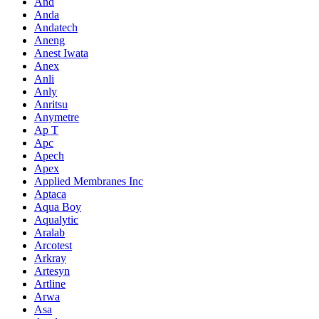
And
Anda
Andatech
Aneng
Anest Iwata
Anex
Anli
Anly
Anritsu
Anymetre
Ap T
Apc
Apech
Apex
Applied Membranes Inc
Aptaca
Aqua Boy
Aqualytic
Aralab
Arcotest
Arkray
Artesyn
Artline
Arwa
Asa