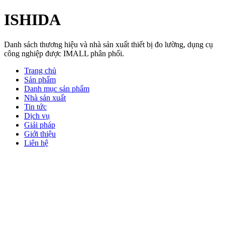
ISHIDA
Danh sách thương hiệu và nhà sản xuất thiết bị đo lường, dụng cụ
công nghiệp được IMALL phân phối.
Trang chủ
Sản phẩm
Danh mục sản phẩm
Nhà sản xuất
Tin tức
Dịch vụ
Giải pháp
Giới thiệu
Liên hệ