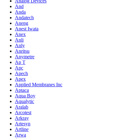
Analog Devices
And
Anda
Andatech
Aneng
Anest Iwata
Anex
Anli
Anly
Anritsu
Anymetre
Ap T
Apc
Apech
Apex
Applied Membranes Inc
Aptaca
Aqua Boy
Aqualytic
Aralab
Arcotest
Arkray
Artesyn
Artline
Arwa