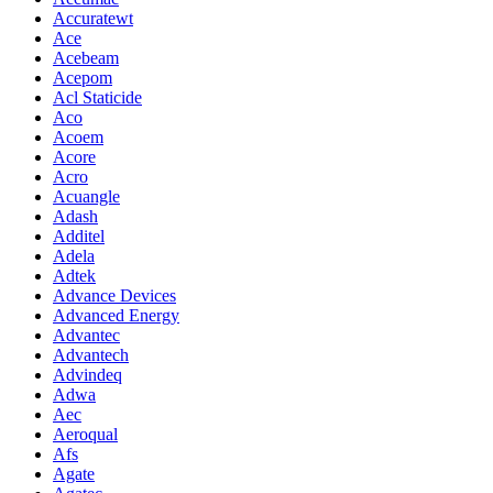
Accuratewt
Ace
Acebeam
Acepom
Acl Staticide
Aco
Acoem
Acore
Acro
Acuangle
Adash
Additel
Adela
Adtek
Advance Devices
Advanced Energy
Advantec
Advantech
Advindeq
Adwa
Aec
Aeroqual
Afs
Agate