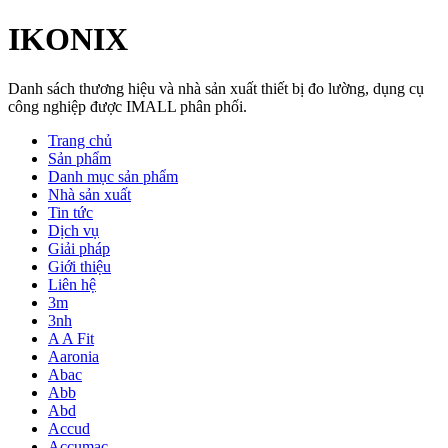
IKONIX
Danh sách thương hiệu và nhà sản xuất thiết bị đo lường, dụng cụ
công nghiệp được IMALL phân phối.
Trang chủ
Sản phẩm
Danh mục sản phẩm
Nhà sản xuất
Tin tức
Dịch vụ
Giải pháp
Giới thiệu
Liên hệ
3m
3nh
A A Fit
Aaronia
Abac
Abb
Abd
Accud
Accumac