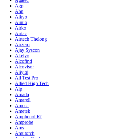
Agatec
Agp
Ahn
Aikyo
Ainuo
Airko
Airtac
Airtech Thelong
Airzero
Ajay Syscon
Akeiyo
Alcofind
Alcovisor
Aliyiqi
All Test Pro
Allied High Tech
Alp
Amada
Amarell
Ameca
Ametek
Amphenol Rf
Amprobe
Ams
Amutorch