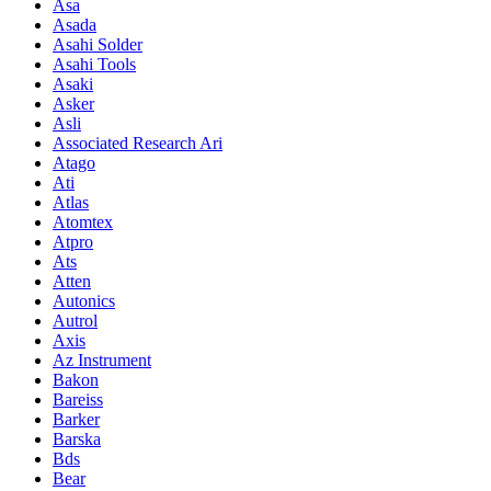
Asa
Asada
Asahi Solder
Asahi Tools
Asaki
Asker
Asli
Associated Research Ari
Atago
Ati
Atlas
Atomtex
Atpro
Ats
Atten
Autonics
Autrol
Axis
Az Instrument
Bakon
Bareiss
Barker
Barska
Bds
Bear