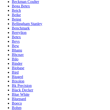
Beckman Coulter
Bega Betex
Beich
Beike
Being
Bellingham Stanley
Benchmark
Berrylion
Betex
Bevs
Bew
Bhanu
Bhcnav
Bilo
Binder
Biobase
Bird
Biuged
Bixolon
Bk Precision
Black Decker
Blue White
Bluepard
Boeco
Bohm