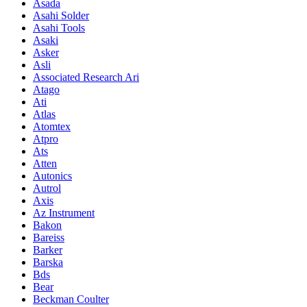
Asada
Asahi Solder
Asahi Tools
Asaki
Asker
Asli
Associated Research Ari
Atago
Ati
Atlas
Atomtex
Atpro
Ats
Atten
Autonics
Autrol
Axis
Az Instrument
Bakon
Bareiss
Barker
Barska
Bds
Bear
Beckman Coulter