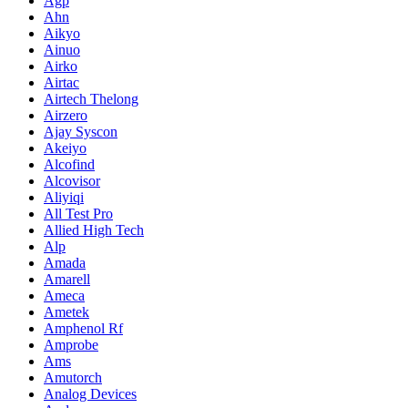
Agp
Ahn
Aikyo
Ainuo
Airko
Airtac
Airtech Thelong
Airzero
Ajay Syscon
Akeiyo
Alcofind
Alcovisor
Aliyiqi
All Test Pro
Allied High Tech
Alp
Amada
Amarell
Ameca
Ametek
Amphenol Rf
Amprobe
Ams
Amutorch
Analog Devices