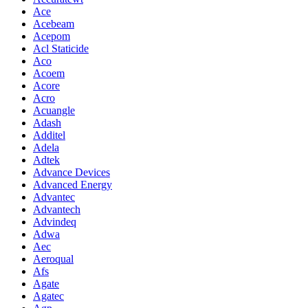
Ace
Acebeam
Acepom
Acl Staticide
Aco
Acoem
Acore
Acro
Acuangle
Adash
Additel
Adela
Adtek
Advance Devices
Advanced Energy
Advantec
Advantech
Advindeq
Adwa
Aec
Aeroqual
Afs
Agate
Agatec