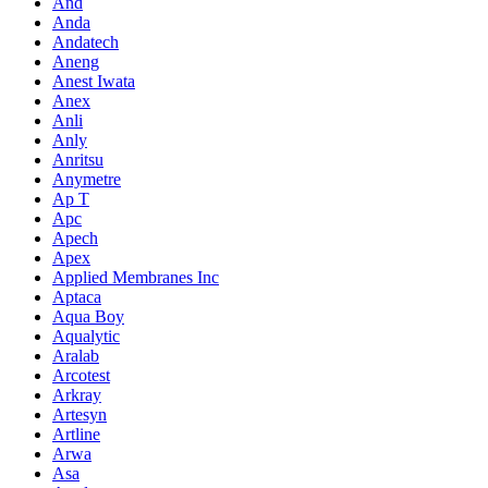
And
Anda
Andatech
Aneng
Anest Iwata
Anex
Anli
Anly
Anritsu
Anymetre
Ap T
Apc
Apech
Apex
Applied Membranes Inc
Aptaca
Aqua Boy
Aqualytic
Aralab
Arcotest
Arkray
Artesyn
Artline
Arwa
Asa