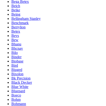
Bega Betex
Beich
Beike
Being
Bellingham Stanley
Benchmark
Berrylion
Betex
Bevs
Bew
Bhanu
Bhcnav
Bilo
Binder
Biobase
Bird
Biuged
Bixolon
Bk Precision
Black Decker
Blue White
Bluepard
Boeco
Bohm
Bohmann