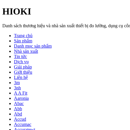
HIOKI
Danh sách thương hiệu và nhà sản xuất thiết bị đo lường, dụng cụ 
Trang chủ
Sản phẩm
Danh mục sản phẩm
Nhà sản xuất
Tin tức
Dịch vụ
Giải pháp
Giới thiệu
Liên hệ
3m
3nh
A A Fit
Aaronia
Abac
Abb
Abd
Accud
Accumac
Accuratewt