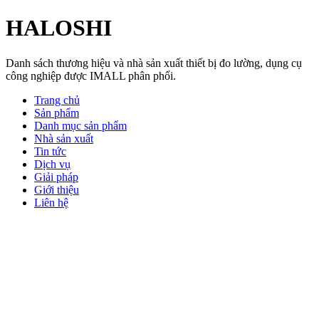
HALOSHI
Danh sách thương hiệu và nhà sản xuất thiết bị đo lường, dụng cụ
công nghiệp được IMALL phân phối.
Trang chủ
Sản phẩm
Danh mục sản phẩm
Nhà sản xuất
Tin tức
Dịch vụ
Giải pháp
Giới thiệu
Liên hệ