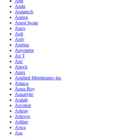
And
Anda
Andatech
Aneng
Anest Iwata
Anex
Anli
Anly
Anritsu
Anymetre
Ap T
Apc
Apech
Apex
Applied Membranes Inc
Aptaca
Aqua Boy
Aqualytic
Aralab
Arcotest
Arkray
Artesyn
Artline
Arwa
Asa