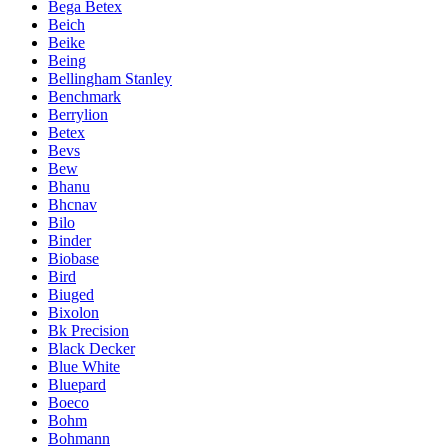
Bega Betex
Beich
Beike
Being
Bellingham Stanley
Benchmark
Berrylion
Betex
Bevs
Bew
Bhanu
Bhcnav
Bilo
Binder
Biobase
Bird
Biuged
Bixolon
Bk Precision
Black Decker
Blue White
Bluepard
Boeco
Bohm
Bohmann