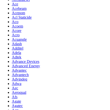
Ace
Acebeam
Acepom
Acl Staticide
Aco
Acoem
Acore
Acro
Acuangle
Adash
Additel
Adela
Adtek
Advance Devices
Advanced Energy
Advantec
Advantech
Advindeq
Adwa
Aec
Aeroqual
Afs
Agate
Agatec