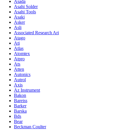
Asada
Asahi Solder
Asahi Tools
Asaki
Asker
Asli
Associated Research Ari
Atago
Ati
Atlas
Atomtex
Atpro
Ats
Atten
Autonics
Autrol
Axis
Az Instrument
Bakon
Bareiss
Barker
Barska
Bds
Bear
Beckman Coulter