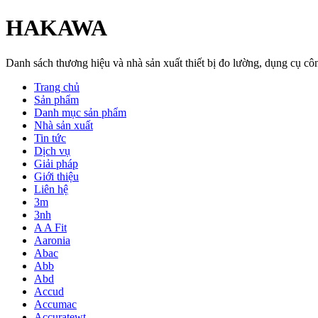
HAKAWA
Danh sách thương hiệu và nhà sản xuất thiết bị đo lường, dụng cụ 
Trang chủ
Sản phẩm
Danh mục sản phẩm
Nhà sản xuất
Tin tức
Dịch vụ
Giải pháp
Giới thiệu
Liên hệ
3m
3nh
A A Fit
Aaronia
Abac
Abb
Abd
Accud
Accumac
Accuratewt