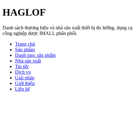
HAGLOF
Danh sách thương hiệu và nhà sản xuất thiết bị đo lường, dụng cụ
công nghiệp được IMALL phân phối.
Trang chủ
Sản phẩm
Danh mục sản phẩm
Nhà sản xuất
Tin tức
Dịch vụ
Giải pháp
Giới thiệu
Liên hệ