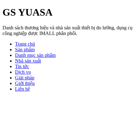
GS YUASA
Danh sách thương hiệu và nhà sản xuất thiết bị đo lường, dụng cụ
công nghiệp được IMALL phân phối.
Trang chủ
Sản phẩm
Danh mục sản phẩm
Nhà sản xuất
Tin tức
Dịch vụ
Giải pháp
Giới thiệu
Liên hệ