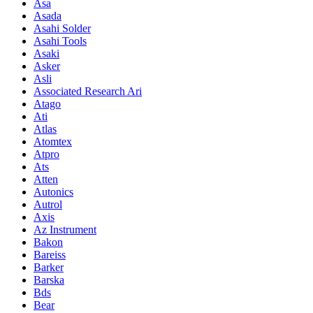
Asa
Asada
Asahi Solder
Asahi Tools
Asaki
Asker
Asli
Associated Research Ari
Atago
Ati
Atlas
Atomtex
Atpro
Ats
Atten
Autonics
Autrol
Axis
Az Instrument
Bakon
Bareiss
Barker
Barska
Bds
Bear