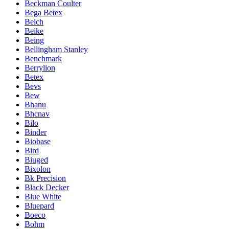
Beckman Coulter
Bega Betex
Beich
Beike
Being
Bellingham Stanley
Benchmark
Berrylion
Betex
Bevs
Bew
Bhanu
Bhcnav
Bilo
Binder
Biobase
Bird
Biuged
Bixolon
Bk Precision
Black Decker
Blue White
Bluepard
Boeco
Bohm