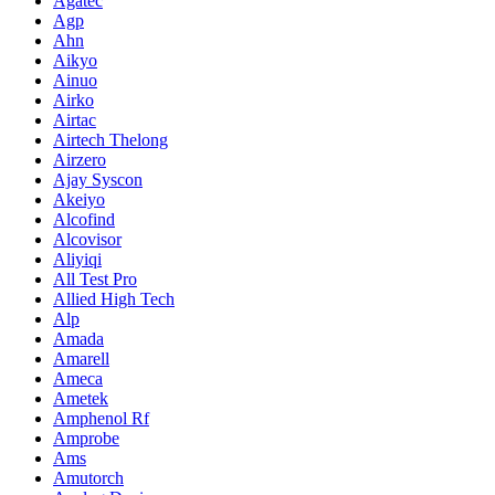
Agatec
Agp
Ahn
Aikyo
Ainuo
Airko
Airtac
Airtech Thelong
Airzero
Ajay Syscon
Akeiyo
Alcofind
Alcovisor
Aliyiqi
All Test Pro
Allied High Tech
Alp
Amada
Amarell
Ameca
Ametek
Amphenol Rf
Amprobe
Ams
Amutorch