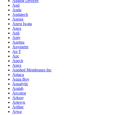
Analog Devices
And
Anda
Andatech
Aneng
Anest Iwata
Anex
Anli
Anly
Anritsu
Anymetre
Ap T
Apc
Apech
Apex
Applied Membranes Inc
Aptaca
Aqua Boy
Aqualytic
Aralab
Arcotest
Arkray
Artesyn
Artline
Arwa