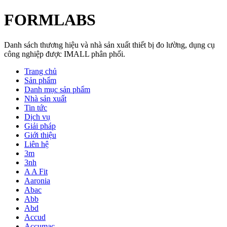
FORMLABS
Danh sách thương hiệu và nhà sản xuất thiết bị đo lường, dụng cụ
công nghiệp được IMALL phân phối.
Trang chủ
Sản phẩm
Danh mục sản phẩm
Nhà sản xuất
Tin tức
Dịch vụ
Giải pháp
Giới thiệu
Liên hệ
3m
3nh
A A Fit
Aaronia
Abac
Abb
Abd
Accud
Accumac