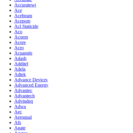
Accuratewt
Ace
Acebeam
Acepom
Acl Staticide
Aco
Acoem
Acore
Acro
Acuangle
Adash
Additel
Adela
Adtek
Advance Devices
Advanced Energy
Advantec
Advantech
Advindeq
Adwa
Aec
Aeroqual
Afs
Agate