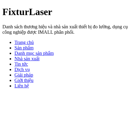
FixturLaser
Danh sách thương hiệu và nhà sản xuất thiết bị đo lường, dụng cụ
công nghiệp được IMALL phân phối.
Trang chủ
Sản phẩm
Danh mục sản phẩm
Nhà sản xuất
Tin tức
Dịch vụ
Giải pháp
Giới thiệu
Liên hệ