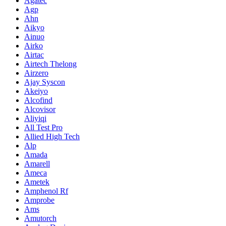
Agatec
Agp
Ahn
Aikyo
Ainuo
Airko
Airtac
Airtech Thelong
Airzero
Ajay Syscon
Akeiyo
Alcofind
Alcovisor
Aliyiqi
All Test Pro
Allied High Tech
Alp
Amada
Amarell
Ameca
Ametek
Amphenol Rf
Amprobe
Ams
Amutorch