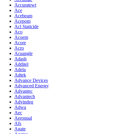
Accuratewt
Ace
Acebeam
Acepom
Acl Staticide
Aco
Acoem
Acore
Acro
Acuangle
Adash
Additel
Adela
Adtek
Advance Devices
Advanced Energy
Advantec
Advantech
Advindeq
Adwa
Aec
Aeroqual
Afs
Agate