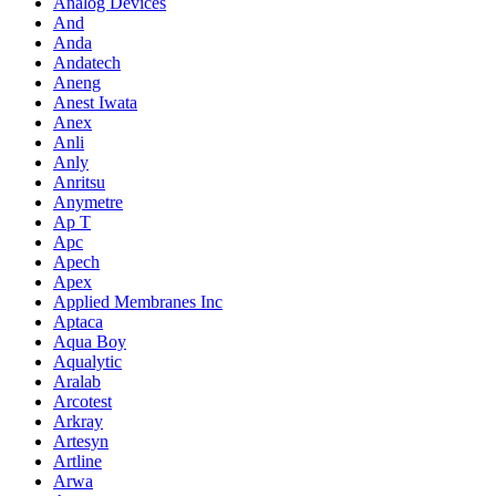
Analog Devices
And
Anda
Andatech
Aneng
Anest Iwata
Anex
Anli
Anly
Anritsu
Anymetre
Ap T
Apc
Apech
Apex
Applied Membranes Inc
Aptaca
Aqua Boy
Aqualytic
Aralab
Arcotest
Arkray
Artesyn
Artline
Arwa