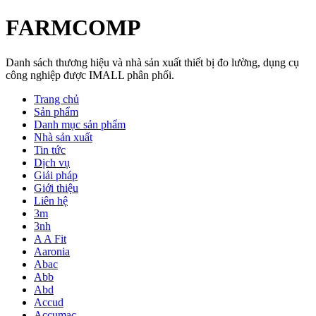
FARMCOMP
Danh sách thương hiệu và nhà sản xuất thiết bị đo lường, dụng cụ
công nghiệp được IMALL phân phối.
Trang chủ
Sản phẩm
Danh mục sản phẩm
Nhà sản xuất
Tin tức
Dịch vụ
Giải pháp
Giới thiệu
Liên hệ
3m
3nh
A A Fit
Aaronia
Abac
Abb
Abd
Accud
Accumac