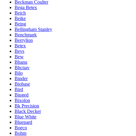
Beckman Coulter
Bega Betex
Beich
Beike
Being
Bellingham Stanley
Benchmark
Berrylion
Betex
Bevs
Bew
Bhanu
Bhcnav
Bilo
Binder
Biobase
Bird
Biuged
Bixolon
Bk Precision
Black Decker
Blue White
Bluepard
Boeco
Bohm