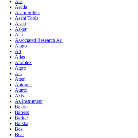
Asa
Asada
Asahi Solder
Asahi Tools
Asaki
Asker
Asli
Associated Research Ari
Atago
Ati
Atlas
Atomtex
Atpro
Ats
Atten
Autonics
Autrol
Axis
Az Instrument
Bakon
Bareiss
Barker
Barska
Bds
Bear