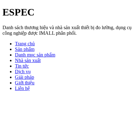
ESPEC
Danh sách thương hiệu và nhà sản xuất thiết bị đo lường, dụng cụ
công nghiệp được IMALL phân phối.
Trang chủ
Sản phẩm
Danh mục sản phẩm
Nhà sản xuất
Tin tức
Dịch vụ
Giải pháp
Giới thiệu
Liên hệ