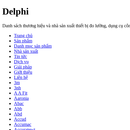
Delphi
Danh sách thương hiệu và nhà sản xuất thiết bị đo lường, dụng cụ 
Trang chủ
Sản phẩm
Danh mục sản phẩm
Nhà sản xuất
Tin tức
Dịch vụ
Giải pháp
Giới thiệu
Liên hệ
3m
3nh
A A Fit
Aaronia
Abac
Abb
Abd
Accud
Accumac
Accuratewt