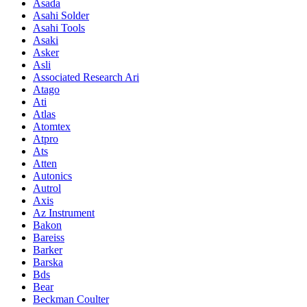
Asada
Asahi Solder
Asahi Tools
Asaki
Asker
Asli
Associated Research Ari
Atago
Ati
Atlas
Atomtex
Atpro
Ats
Atten
Autonics
Autrol
Axis
Az Instrument
Bakon
Bareiss
Barker
Barska
Bds
Bear
Beckman Coulter