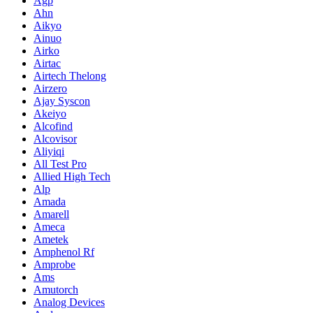
Agp
Ahn
Aikyo
Ainuo
Airko
Airtac
Airtech Thelong
Airzero
Ajay Syscon
Akeiyo
Alcofind
Alcovisor
Aliyiqi
All Test Pro
Allied High Tech
Alp
Amada
Amarell
Ameca
Ametek
Amphenol Rf
Amprobe
Ams
Amutorch
Analog Devices