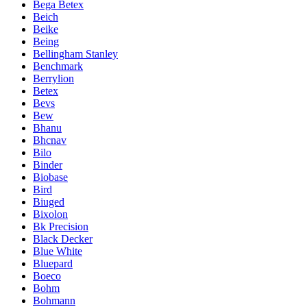
Bega Betex
Beich
Beike
Being
Bellingham Stanley
Benchmark
Berrylion
Betex
Bevs
Bew
Bhanu
Bhcnav
Bilo
Binder
Biobase
Bird
Biuged
Bixolon
Bk Precision
Black Decker
Blue White
Bluepard
Boeco
Bohm
Bohmann