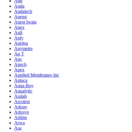
And
Anda
Andatech
Aneng
Anest Iwata
Anex
Anli
Anly
Anritsu
Anymetre
Ap T
Apc
Apech
Apex
Applied Membranes Inc
Aptaca
Aqua Boy
Aqualytic
Aralab
Arcotest
Arkray
Artesyn
Artline
Arwa
Asa