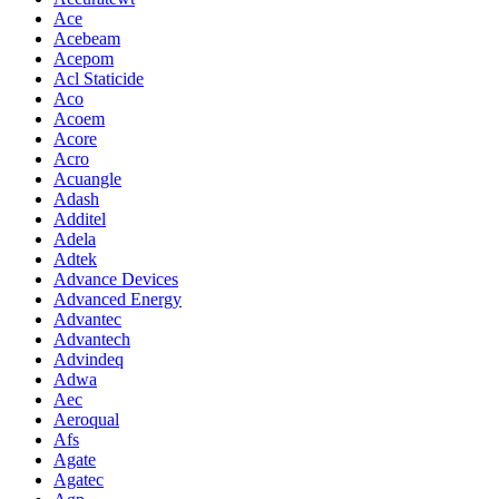
Ace
Acebeam
Acepom
Acl Staticide
Aco
Acoem
Acore
Acro
Acuangle
Adash
Additel
Adela
Adtek
Advance Devices
Advanced Energy
Advantec
Advantech
Advindeq
Adwa
Aec
Aeroqual
Afs
Agate
Agatec