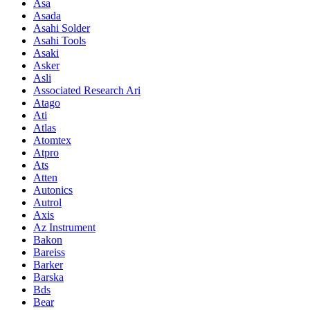
Asa
Asada
Asahi Solder
Asahi Tools
Asaki
Asker
Asli
Associated Research Ari
Atago
Ati
Atlas
Atomtex
Atpro
Ats
Atten
Autonics
Autrol
Axis
Az Instrument
Bakon
Bareiss
Barker
Barska
Bds
Bear