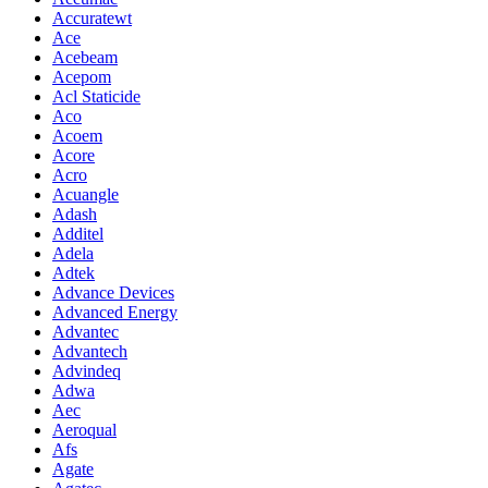
Accuratewt
Ace
Acebeam
Acepom
Acl Staticide
Aco
Acoem
Acore
Acro
Acuangle
Adash
Additel
Adela
Adtek
Advance Devices
Advanced Energy
Advantec
Advantech
Advindeq
Adwa
Aec
Aeroqual
Afs
Agate