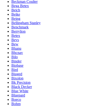
Beckman Coulter
Bega Betex
Beich
Beike
Being
Bellingham Stanley
Benchmark
Berrylion
Betex
Bevs
Bew
Bhanu
Bhcnav
Bilo
Binder
Biobase
Bird
Biuged
Bixolon
Bk Precision
Black Decker
Blue White
Bluepard
Boeco
Bohm