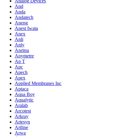
Analog Devices
And
Anda
Andatech
Aneng
Anest Iwata
Anex
Anli
Anly
Anritsu
Anymetre
Ap T
Apc
Apech
Apex
Applied Membranes Inc
Aptaca
Aqua Boy
Aqualytic
Aralab
Arcotest
Arkray
Artesyn
Artline
Arwa