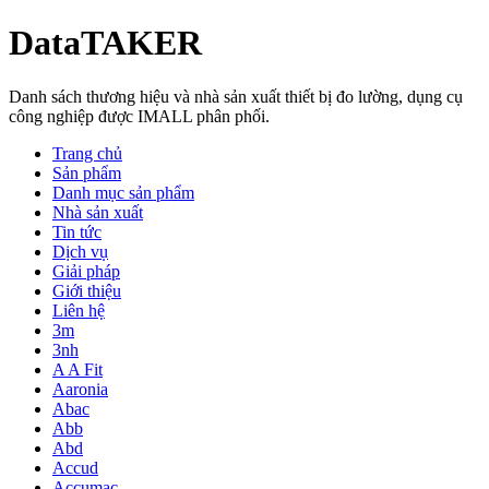
DataTAKER
Danh sách thương hiệu và nhà sản xuất thiết bị đo lường, dụng cụ
công nghiệp được IMALL phân phối.
Trang chủ
Sản phẩm
Danh mục sản phẩm
Nhà sản xuất
Tin tức
Dịch vụ
Giải pháp
Giới thiệu
Liên hệ
3m
3nh
A A Fit
Aaronia
Abac
Abb
Abd
Accud
Accumac