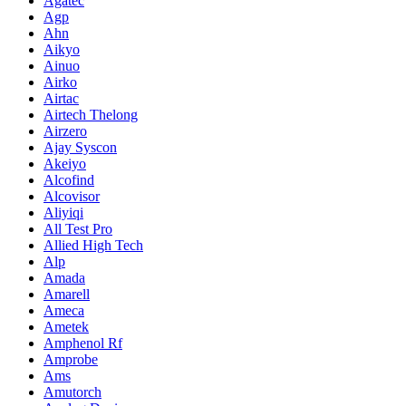
Agatec
Agp
Ahn
Aikyo
Ainuo
Airko
Airtac
Airtech Thelong
Airzero
Ajay Syscon
Akeiyo
Alcofind
Alcovisor
Aliyiqi
All Test Pro
Allied High Tech
Alp
Amada
Amarell
Ameca
Ametek
Amphenol Rf
Amprobe
Ams
Amutorch