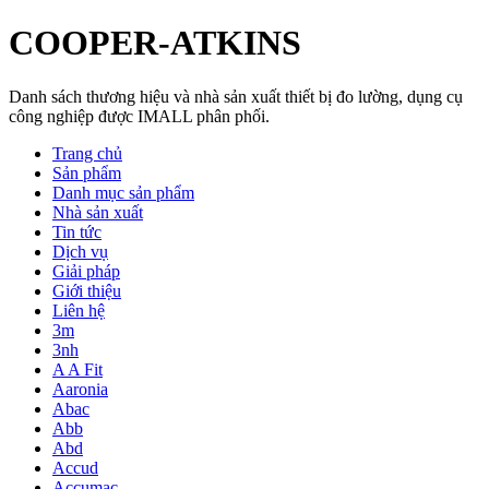
COOPER-ATKINS
Danh sách thương hiệu và nhà sản xuất thiết bị đo lường, dụng cụ
công nghiệp được IMALL phân phối.
Trang chủ
Sản phẩm
Danh mục sản phẩm
Nhà sản xuất
Tin tức
Dịch vụ
Giải pháp
Giới thiệu
Liên hệ
3m
3nh
A A Fit
Aaronia
Abac
Abb
Abd
Accud
Accumac