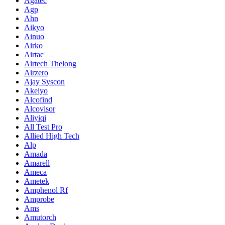
Agatec
Agp
Ahn
Aikyo
Ainuo
Airko
Airtac
Airtech Thelong
Airzero
Ajay Syscon
Akeiyo
Alcofind
Alcovisor
Aliyiqi
All Test Pro
Allied High Tech
Alp
Amada
Amarell
Ameca
Ametek
Amphenol Rf
Amprobe
Ams
Amutorch