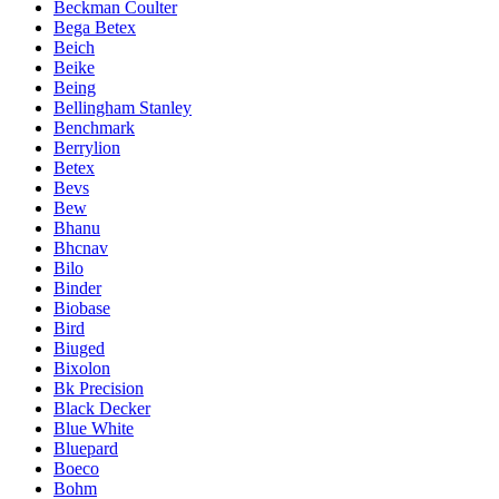
Beckman Coulter
Bega Betex
Beich
Beike
Being
Bellingham Stanley
Benchmark
Berrylion
Betex
Bevs
Bew
Bhanu
Bhcnav
Bilo
Binder
Biobase
Bird
Biuged
Bixolon
Bk Precision
Black Decker
Blue White
Bluepard
Boeco
Bohm