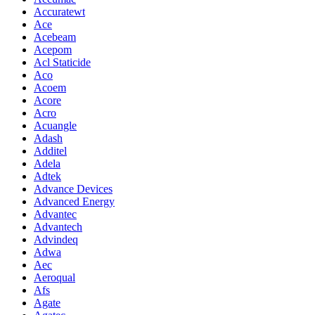
Accuratewt
Ace
Acebeam
Acepom
Acl Staticide
Aco
Acoem
Acore
Acro
Acuangle
Adash
Additel
Adela
Adtek
Advance Devices
Advanced Energy
Advantec
Advantech
Advindeq
Adwa
Aec
Aeroqual
Afs
Agate