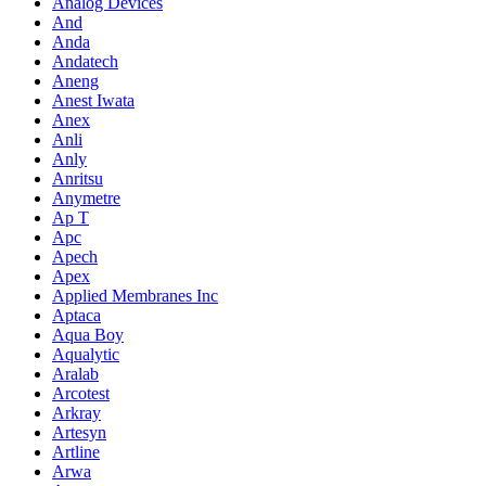
Analog Devices
And
Anda
Andatech
Aneng
Anest Iwata
Anex
Anli
Anly
Anritsu
Anymetre
Ap T
Apc
Apech
Apex
Applied Membranes Inc
Aptaca
Aqua Boy
Aqualytic
Aralab
Arcotest
Arkray
Artesyn
Artline
Arwa