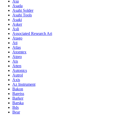
Asa
Asada
Asahi Solder
Asahi Tools
Asaki
Asker
Asli
Associated Research Ari
Atago
Ati
Atlas
Atomtex
Atpro
Ats
Atten
Autonics
Autrol
Axis
Az Instrument
Bakon
Bareiss
Barker
Barska
Bds
Bear