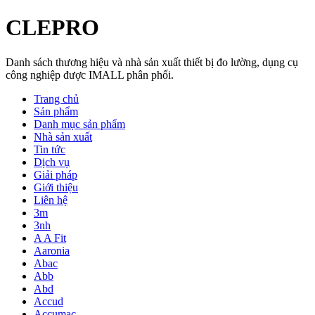
CLEPRO
Danh sách thương hiệu và nhà sản xuất thiết bị đo lường, dụng cụ
công nghiệp được IMALL phân phối.
Trang chủ
Sản phẩm
Danh mục sản phẩm
Nhà sản xuất
Tin tức
Dịch vụ
Giải pháp
Giới thiệu
Liên hệ
3m
3nh
A A Fit
Aaronia
Abac
Abb
Abd
Accud
Accumac