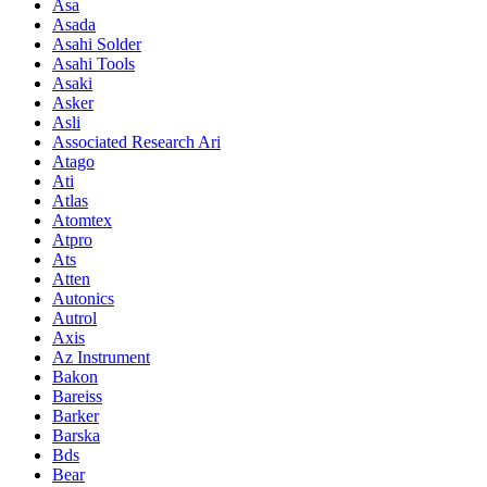
Asa
Asada
Asahi Solder
Asahi Tools
Asaki
Asker
Asli
Associated Research Ari
Atago
Ati
Atlas
Atomtex
Atpro
Ats
Atten
Autonics
Autrol
Axis
Az Instrument
Bakon
Bareiss
Barker
Barska
Bds
Bear