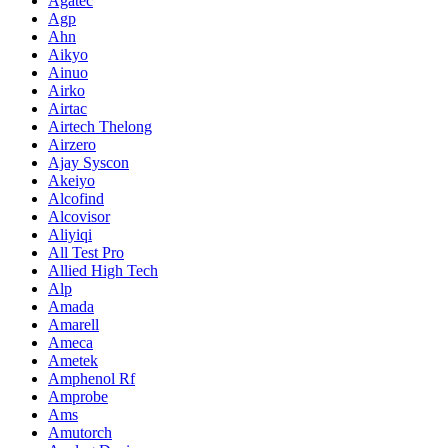
Agatec
Agp
Ahn
Aikyo
Ainuo
Airko
Airtac
Airtech Thelong
Airzero
Ajay Syscon
Akeiyo
Alcofind
Alcovisor
Aliyiqi
All Test Pro
Allied High Tech
Alp
Amada
Amarell
Ameca
Ametek
Amphenol Rf
Amprobe
Ams
Amutorch