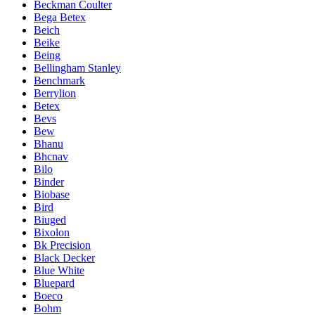
Beckman Coulter
Bega Betex
Beich
Beike
Being
Bellingham Stanley
Benchmark
Berrylion
Betex
Bevs
Bew
Bhanu
Bhcnav
Bilo
Binder
Biobase
Bird
Biuged
Bixolon
Bk Precision
Black Decker
Blue White
Bluepard
Boeco
Bohm