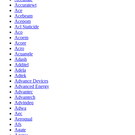
Accuratewt
Ace
Acebeam
Acepom
Acl Staticide
Aco
Acoem
Acore
Acro
Acuangle
Adash
Additel
Adela
Adtek
Advance Devices
Advanced Energy
Advantec
Advantech
Advindeq
Adwa
Aec
Aeroqual
Afs
Agate