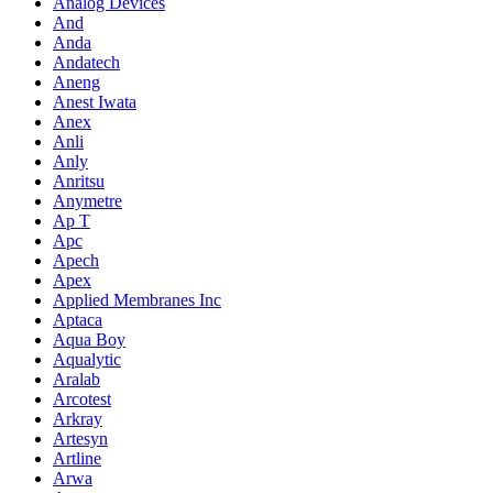
Analog Devices
And
Anda
Andatech
Aneng
Anest Iwata
Anex
Anli
Anly
Anritsu
Anymetre
Ap T
Apc
Apech
Apex
Applied Membranes Inc
Aptaca
Aqua Boy
Aqualytic
Aralab
Arcotest
Arkray
Artesyn
Artline
Arwa