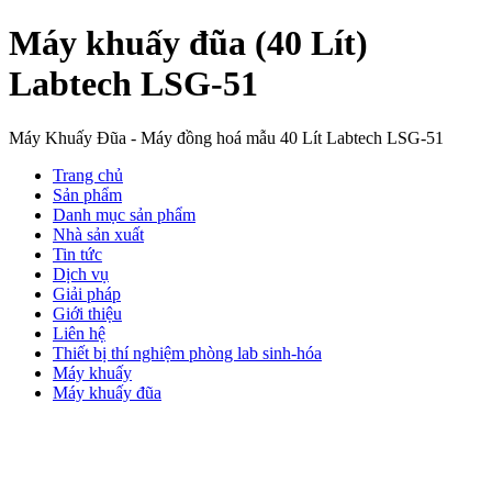
Máy khuấy đũa (40 Lít)
Labtech LSG-51
Máy Khuấy Đũa - Máy đồng hoá mẫu 40 Lít Labtech LSG-51
Trang chủ
Sản phẩm
Danh mục sản phẩm
Nhà sản xuất
Tin tức
Dịch vụ
Giải pháp
Giới thiệu
Liên hệ
Thiết bị thí nghiệm phòng lab sinh-hóa
Máy khuấy
Máy khuấy đũa