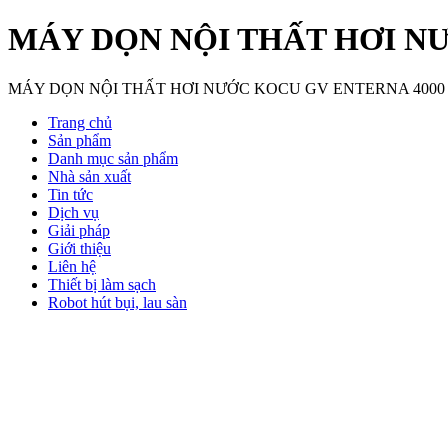
MÁY DỌN NỘI THẤT HƠI N
MÁY DỌN NỘI THẤT HƠI NƯỚC KOCU GV ENTERNA 4000
Trang chủ
Sản phẩm
Danh mục sản phẩm
Nhà sản xuất
Tin tức
Dịch vụ
Giải pháp
Giới thiệu
Liên hệ
Thiết bị làm sạch
Robot hút bụi, lau sàn