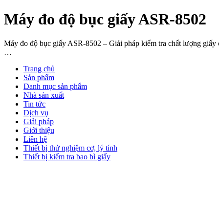
Máy đo độ bục giấy ASR-8502
Máy đo độ bục giấy ASR-8502 – Giải pháp kiểm tra chất lượng giấy c
…
Trang chủ
Sản phẩm
Danh mục sản phẩm
Nhà sản xuất
Tin tức
Dịch vụ
Giải pháp
Giới thiệu
Liên hệ
Thiết bị thử nghiệm cơ, lý tính
Thiết bị kiểm tra bao bì giấy