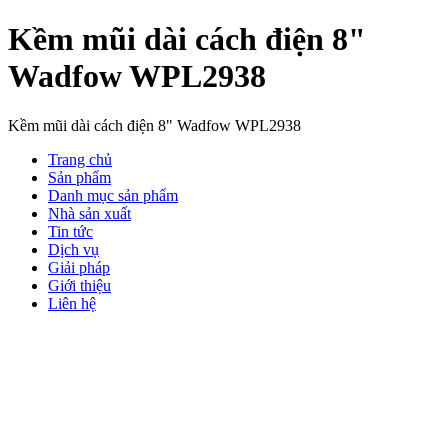
Kềm mũi dài cách điện 8"
Wadfow WPL2938
Kềm mũi dài cách điện 8" Wadfow WPL2938
Trang chủ
Sản phẩm
Danh mục sản phẩm
Nhà sản xuất
Tin tức
Dịch vụ
Giải pháp
Giới thiệu
Liên hệ