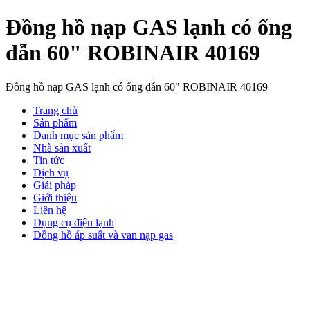
Đồng hồ nạp GAS lạnh có ống
dẫn 60" ROBINAIR 40169
Đồng hồ nạp GAS lạnh có ống dẫn 60" ROBINAIR 40169
Trang chủ
Sản phẩm
Danh mục sản phẩm
Nhà sản xuất
Tin tức
Dịch vụ
Giải pháp
Giới thiệu
Liên hệ
Dụng cụ điện lạnh
Đồng hồ áp suất và van nạp gas