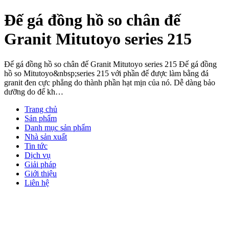
Đế gá đồng hồ so chân đế
Granit Mitutoyo series 215
Đế gá đồng hồ so chân đế Granit Mitutoyo series 215 Đế gá đồng
hồ so Mitutoyo&nbsp;series 215 với phần đế được làm bằng đá
granit đen cực phẳng do thành phần hạt mịn của nó. Dễ dàng bảo
dưỡng do đế kh…
Trang chủ
Sản phẩm
Danh mục sản phẩm
Nhà sản xuất
Tin tức
Dịch vụ
Giải pháp
Giới thiệu
Liên hệ