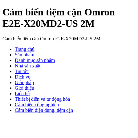
Cảm biến tiệm cận Omron
E2E-X20MD2-US 2M
Cảm biến tiệm cận Omron E2E-X20MD2-US 2M
Trang chủ
Sản phẩm
Danh mục sản phẩm
Nhà sản xuất
Tin tức
Dịch vụ
Giải pháp
Giới thiệu
Liên hệ
Thiết bị điện và tự động hóa
Cảm biến công nghiệp
Cảm biến điện dung, tiệm cận