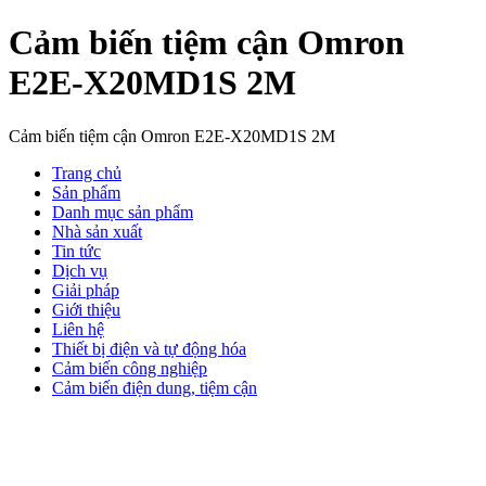
Cảm biến tiệm cận Omron
E2E-X20MD1S 2M
Cảm biến tiệm cận Omron E2E-X20MD1S 2M
Trang chủ
Sản phẩm
Danh mục sản phẩm
Nhà sản xuất
Tin tức
Dịch vụ
Giải pháp
Giới thiệu
Liên hệ
Thiết bị điện và tự động hóa
Cảm biến công nghiệp
Cảm biến điện dung, tiệm cận