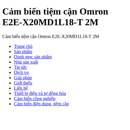
Cảm biến tiệm cận Omron
E2E-X20MD1L18-T 2M
Cảm biến tiệm cận Omron E2E-X20MD1L18-T 2M
Trang chủ
Sản phẩm
Danh mục sản phẩm
Nhà sản xuất
Tin tức
Dịch vụ
Giải pháp
Giới thiệu
Liên hệ
Thiết bị điện và tự động hóa
Cảm biến công nghiệp
Cảm biến điện dung, tiệm cận