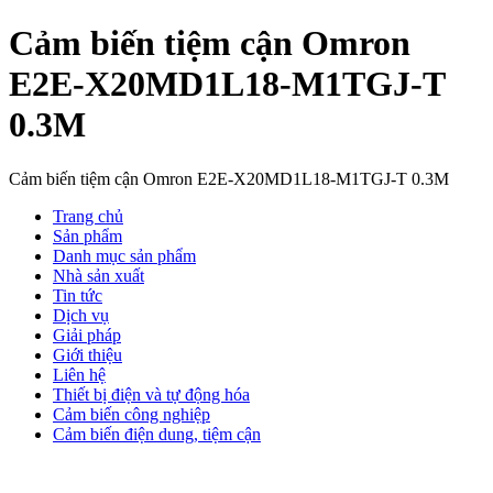
Cảm biến tiệm cận Omron
E2E-X20MD1L18-M1TGJ-T
0.3M
Cảm biến tiệm cận Omron E2E-X20MD1L18-M1TGJ-T 0.3M
Trang chủ
Sản phẩm
Danh mục sản phẩm
Nhà sản xuất
Tin tức
Dịch vụ
Giải pháp
Giới thiệu
Liên hệ
Thiết bị điện và tự động hóa
Cảm biến công nghiệp
Cảm biến điện dung, tiệm cận