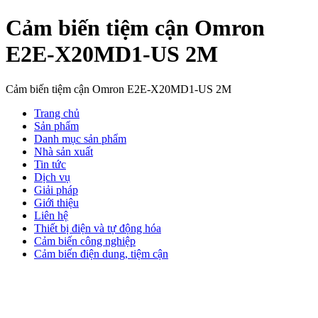
Cảm biến tiệm cận Omron
E2E-X20MD1-US 2M
Cảm biến tiệm cận Omron E2E-X20MD1-US 2M
Trang chủ
Sản phẩm
Danh mục sản phẩm
Nhà sản xuất
Tin tức
Dịch vụ
Giải pháp
Giới thiệu
Liên hệ
Thiết bị điện và tự động hóa
Cảm biến công nghiệp
Cảm biến điện dung, tiệm cận