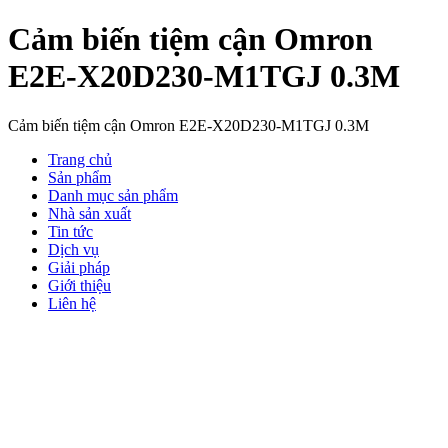
Cảm biến tiệm cận Omron
E2E-X20D230-M1TGJ 0.3M
Cảm biến tiệm cận Omron E2E-X20D230-M1TGJ 0.3M
Trang chủ
Sản phẩm
Danh mục sản phẩm
Nhà sản xuất
Tin tức
Dịch vụ
Giải pháp
Giới thiệu
Liên hệ