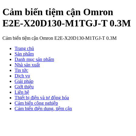
Cảm biến tiệm cận Omron
E2E-X20D130-M1TGJ-T 0.3M
Cảm biến tiệm cận Omron E2E-X20D130-M1TGJ-T 0.3M
Trang chủ
Sản phẩm
Danh mục sản phẩm
Nhà sản xuất
Tin tức
Dịch vụ
Giải pháp
Giới thiệu
Liên hệ
Thiết bị điện và tự động hóa
Cảm biến công nghiệp
Cảm biến điện dung, tiệm cận