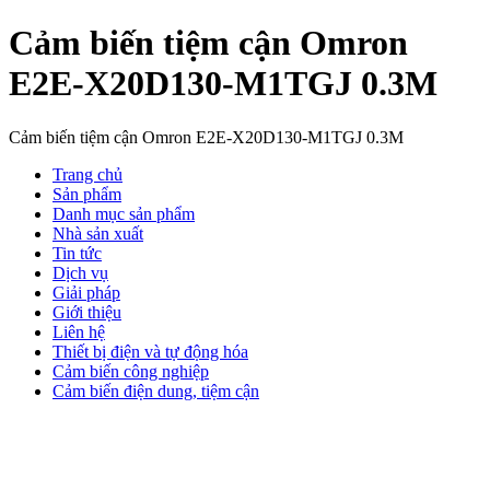
Cảm biến tiệm cận Omron
E2E-X20D130-M1TGJ 0.3M
Cảm biến tiệm cận Omron E2E-X20D130-M1TGJ 0.3M
Trang chủ
Sản phẩm
Danh mục sản phẩm
Nhà sản xuất
Tin tức
Dịch vụ
Giải pháp
Giới thiệu
Liên hệ
Thiết bị điện và tự động hóa
Cảm biến công nghiệp
Cảm biến điện dung, tiệm cận