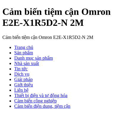
Cảm biến tiệm cận Omron
E2E-X1R5D2-N 2M
Cảm biến tiệm cận Omron E2E-X1R5D2-N 2M
Trang chủ
Sản phẩm
Danh mục sản phẩm
Nhà sản xuất
Tin tức
Dịch vụ
Giải pháp
Giới thiệu
Liên hệ
Thiết bị điện và tự động hóa
Cảm biến công nghiệp
Cảm biến điện dung, tiệm cận