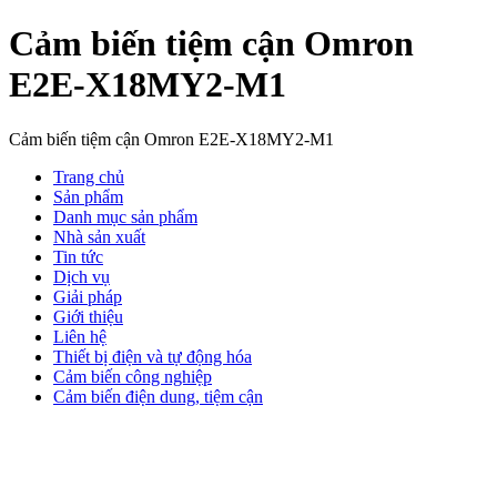
Cảm biến tiệm cận Omron
E2E-X18MY2-M1
Cảm biến tiệm cận Omron E2E-X18MY2-M1
Trang chủ
Sản phẩm
Danh mục sản phẩm
Nhà sản xuất
Tin tức
Dịch vụ
Giải pháp
Giới thiệu
Liên hệ
Thiết bị điện và tự động hóa
Cảm biến công nghiệp
Cảm biến điện dung, tiệm cận