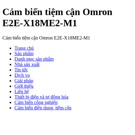
Cảm biến tiệm cận Omron
E2E-X18ME2-M1
Cảm biến tiệm cận Omron E2E-X18ME2-M1
Trang chủ
Sản phẩm
Danh mục sản phẩm
Nhà sản xuất
Tin tức
Dịch vụ
Giải pháp
Giới thiệu
Liên hệ
Thiết bị điện và tự động hóa
Cảm biến công nghiệp
Cảm biến điện dung, tiệm cận