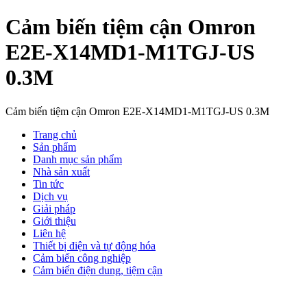
Cảm biến tiệm cận Omron
E2E-X14MD1-M1TGJ-US
0.3M
Cảm biến tiệm cận Omron E2E-X14MD1-M1TGJ-US 0.3M
Trang chủ
Sản phẩm
Danh mục sản phẩm
Nhà sản xuất
Tin tức
Dịch vụ
Giải pháp
Giới thiệu
Liên hệ
Thiết bị điện và tự động hóa
Cảm biến công nghiệp
Cảm biến điện dung, tiệm cận