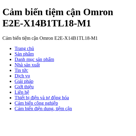
Cảm biến tiệm cận Omron
E2E-X14B1TL18-M1
Cảm biến tiệm cận Omron E2E-X14B1TL18-M1
Trang chủ
Sản phẩm
Danh mục sản phẩm
Nhà sản xuất
Tin tức
Dịch vụ
Giải pháp
Giới thiệu
Liên hệ
Thiết bị điện và tự động hóa
Cảm biến công nghiệp
Cảm biến điện dung, tiệm cận