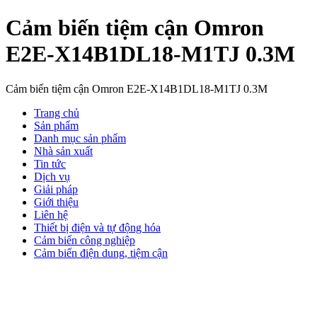
Cảm biến tiệm cận Omron
E2E-X14B1DL18-M1TJ 0.3M
Cảm biến tiệm cận Omron E2E-X14B1DL18-M1TJ 0.3M
Trang chủ
Sản phẩm
Danh mục sản phẩm
Nhà sản xuất
Tin tức
Dịch vụ
Giải pháp
Giới thiệu
Liên hệ
Thiết bị điện và tự động hóa
Cảm biến công nghiệp
Cảm biến điện dung, tiệm cận